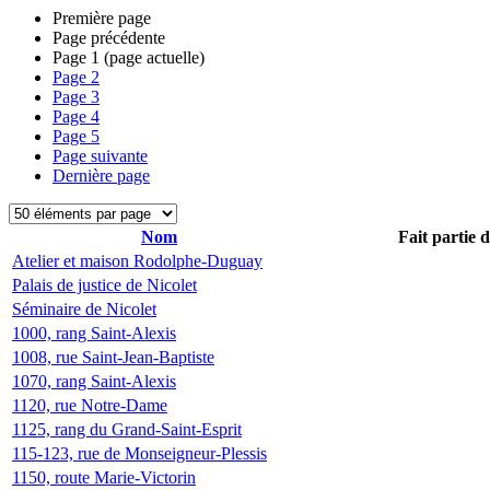
Première page
Page précédente
Page
1
(page actuelle)
Page
2
Page
3
Page
4
Page
5
Page suivante
Dernière page
Nom
Fait partie 
Atelier et maison Rodolphe-Duguay
Palais de justice de Nicolet
Séminaire de Nicolet
1000, rang Saint-Alexis
1008, rue Saint-Jean-Baptiste
1070, rang Saint-Alexis
1120, rue Notre-Dame
1125, rang du Grand-Saint-Esprit
115-123, rue de Monseigneur-Plessis
1150, route Marie-Victorin