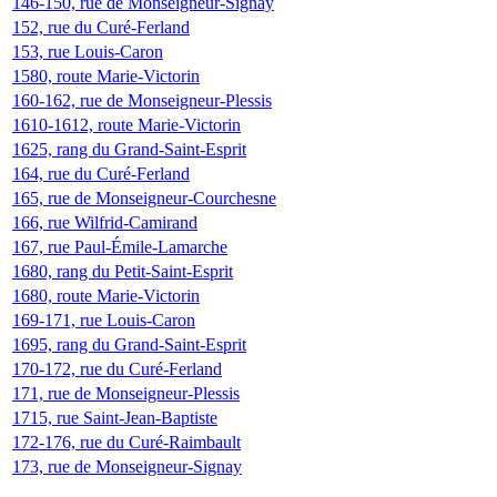
146-150, rue de Monseigneur-Signay
152, rue du Curé-Ferland
153, rue Louis-Caron
1580, route Marie-Victorin
160-162, rue de Monseigneur-Plessis
1610-1612, route Marie-Victorin
1625, rang du Grand-Saint-Esprit
164, rue du Curé-Ferland
165, rue de Monseigneur-Courchesne
166, rue Wilfrid-Camirand
167, rue Paul-Émile-Lamarche
1680, rang du Petit-Saint-Esprit
1680, route Marie-Victorin
169-171, rue Louis-Caron
1695, rang du Grand-Saint-Esprit
170-172, rue du Curé-Ferland
171, rue de Monseigneur-Plessis
1715, rue Saint-Jean-Baptiste
172-176, rue du Curé-Raimbault
173, rue de Monseigneur-Signay