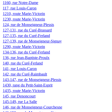
1160, rue Notre-Dame
117, rue Louis-Caron
1210, route Marie-Victorin
1230, route Marie-Victorin
124, rue de Monseigneur-Plessis
127-131, rue du Curé-Brassard
127-135, rue du Curé-Ferland
127-139, rue de Monseigneur-Signay
1290, route Marie-Victorin
134-136, rue du Curé-Ferland
136, rue Jean-Baptiste-Proulx
140, rue du Curé-Ferland
141, rue Louis-Caron
142, rue du Curé-Raimbault
143-147, rue de Monseigneur-Plessis
1430, rang du Petit-Saint-Esprit
1435, route Marie-Victorin
145, rue Denoncourt
145-149, rue La Salle
146, rue de Monseigneur-Courchesne