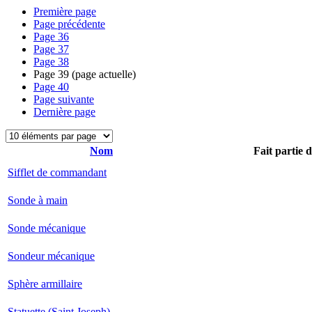
Première page
Page précédente
Page
36
Page
37
Page
38
Page
39
(page actuelle)
Page
40
Page suivante
Dernière page
Nom
Fait partie 
Sifflet de commandant
Sonde à main
Sonde mécanique
Sondeur mécanique
Sphère armillaire
Statuette (Saint Joseph)