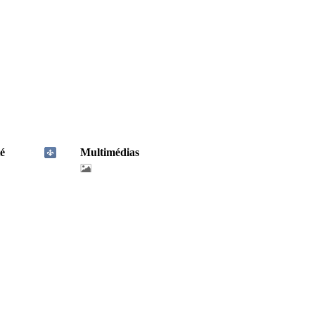
é
Multimédias