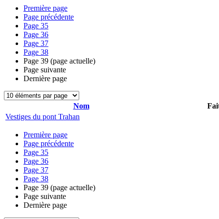
Première page
Page précédente
Page
35
Page
36
Page
37
Page
38
Page
39
(page actuelle)
Page suivante
Dernière page
Nom
Fai
Vestiges du pont Trahan
Première page
Page précédente
Page
35
Page
36
Page
37
Page
38
Page
39
(page actuelle)
Page suivante
Dernière page