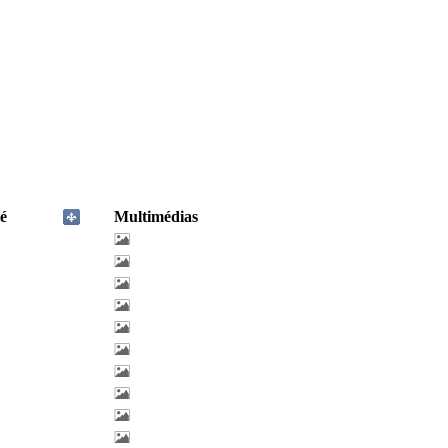
é
Multimédias