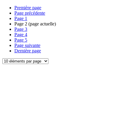
Première page
Page précédente
Page
1
Page
2
(page actuelle)
Page
3
Page
4
Page
5
Page suivante
Dernière page