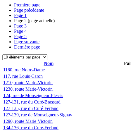
Première page
Page précédente
Page
1
Page
2
(page actuelle)
Page
3
Page
4
Page
5
Page suivante
Dernière page
Nom
Fai
1160, rue Notre-Dame
117, rue Louis-Caron
1210, route Marie-Victorin
1230, route Marie-Victorin
124, rue de Monseigneur-Plessis
127-131, rue du Curé-Brassard
127-135, rue du Curé-Ferland
127-139, rue de Monseigneur-Signay
1290, route Marie-Victorin
134-136, rue du Curé-Ferland