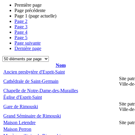
Première page
Page précédente
Page
1
(page actuelle)
Page
2
Page
3
Page
4
Page
5
Page suivante
Dernière page
Nom
Ancien presbytère d'Esprit-Saint
Site pat
Cathédrale de Saint-Germain
Ville-d
Chapelle de Notre-Dame-des-Murailles
Église d'Esprit-Saint
Site pat
Gare de Rimouski
Ville-d
Grand Séminaire de Rimouski
Maison Letendre
Site pa
Maison Perron