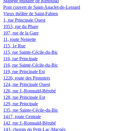
Manège militaire de Rimouski
Pont couvert de Saint-Anaclet-de-Lessard
Vieux théâtre de Saint-Fabien
1, rue Principale Ouest
1053, rue du Phare
107, rue de la Gare
11, route Neigette
115, 1e Rue
115, rue Sainte-Cécile-du-Bic
116, rue Principale
116, rue Sainte-Cécile-du-Bic
119, rue Principale Est
1226, route des Pionniers
124, rue Principale Ouest
126, rue J.-Romuald-Bérubé
128, rue Principale Est
129, rue Principale
135, rue Sainte-Cécile-du-Bic
1417, route Centrale
142, rue J.-Romuald-Bérubé
143, chemin du Petit-Lac-Macpès