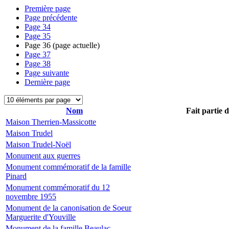
Première page
Page précédente
Page
34
Page
35
Page
36
(page actuelle)
Page
37
Page
38
Page suivante
Dernière page
Nom
Fait partie 
Maison Therrien-Massicotte
Maison Trudel
Maison Trudel-Noël
Monument aux guerres
Monument commémoratif de la famille
Pinard
Monument commémoratif du 12
novembre 1955
Monument de la canonisation de Soeur
Marguerite d'Youville
Monument de la famille Beaulac