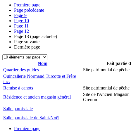
Première page
Page précédente
Page
9
Page
10
Page
11
Page
12
Page
13
(page actuelle)
Page suivante
Dernière page
Nom
Fait partie 
Quartier des guides
Site patrimonial de pêch
Quincallerie Normand Turcotte et Frère
inc.
Remise à canots
Site patrimonial de pêch
Site de l'Ancien-Magasin
Résidence et ancien magasin général
Grenon
Salle paroissiale
Salle paroissiale de Saint-Noël
Première page