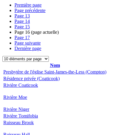
Première page
Page précédente
Page
13
Page
14
Page
15
Page
16
(page actuelle)
Page
17
Page suivante
Dernière page
Nom
Presbytère de l'église Saint-James-the-Less (Compton)
Résidence privée (Coaticook)
Rivière Coaticook
Rivière Moe
Rivière Niger
Rivière Tomifobia
Ruisseau Brook
Ruisseau Hall