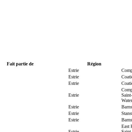
Fait partie de
Région
Estrie
Comp
Estrie
Coat
Estrie
Coat
Comp
Estrie
Saint
Water
Estrie
Barns
Estrie
Stans
Estrie
Barns
East 
Estrie
Saint