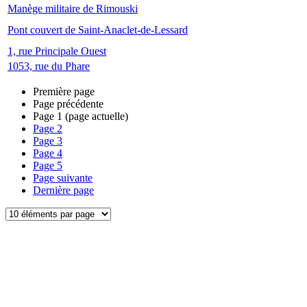
Manège militaire de Rimouski
Pont couvert de Saint-Anaclet-de-Lessard
1, rue Principale Ouest
1053, rue du Phare
Première page
Page précédente
Page
1
(page actuelle)
Page
2
Page
3
Page
4
Page
5
Page suivante
Dernière page