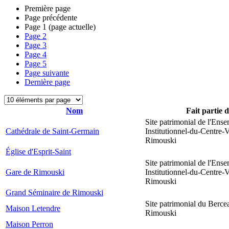
Première page
Page précédente
Page
1
(page actuelle)
Page
2
Page
3
Page
4
Page
5
Page suivante
Dernière page
Nom
Fait partie 
Site patrimonial de l'Ens
Cathédrale de Saint-Germain
Institutionnel-du-Centre-V
Rimouski
Église d'Esprit-Saint
Site patrimonial de l'Ens
Gare de Rimouski
Institutionnel-du-Centre-V
Rimouski
Grand Séminaire de Rimouski
Site patrimonial du Berce
Maison Letendre
Rimouski
Maison Perron