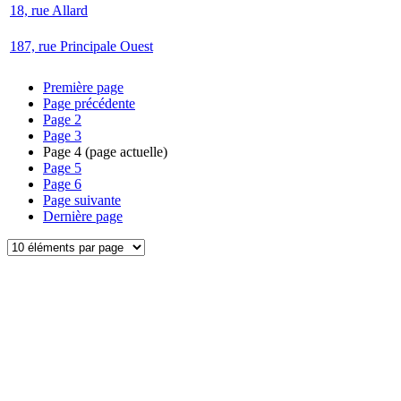
18, rue Allard
187, rue Principale Ouest
Première page
Page précédente
Page
2
Page
3
Page
4
(page actuelle)
Page
5
Page
6
Page suivante
Dernière page