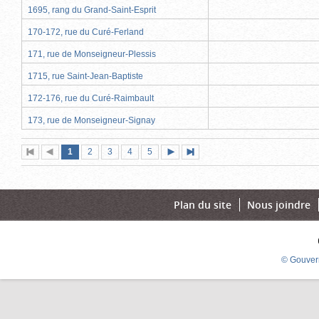
1695, rang du Grand-Saint-Esprit
170-172, rue du Curé-Ferland
171, rue de Monseigneur-Plessis
1715, rue Saint-Jean-Baptiste
172-176, rue du Curé-Raimbault
173, rue de Monseigneur-Signay
Page
(page
Page
Page
Page
Page
1
Première
2
Page
3
4
5
Page
Dernière
actuelle)
page
précédente
suivante
page
Plan du site
Nous joindre
© Gouver