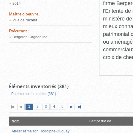
firme Berger
2014
l'Entente de 
Maître d'oeuvre
:
ministère de
Ville de Nicolet
mieux connaît
Exécutant
:
patrimonial d
Bergeron Gagnon inc.
ou aménagés 
commerciaux, 
croix de che
Éléments inventoriés (381)
Patrimoine immobilier (381)
Page
(page
Page
Page
Page
Page
1
Première
2
Page
3
4
5
Page
Dernière
actuelle)
page
précédente
suivante
page
Nom
Fait partie de
Atelier et maison Rodolphe-Duguay