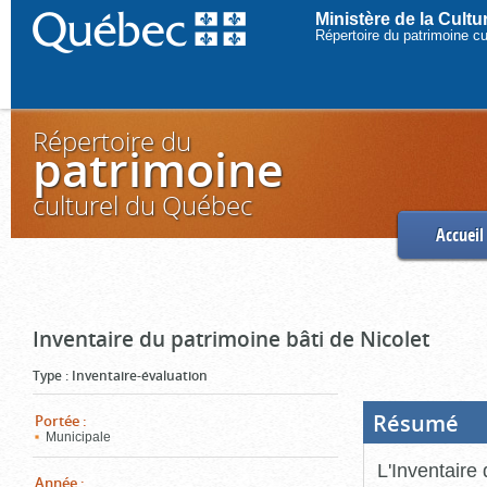
Ministère de la Cult
Répertoire du patrimoine c
Répertoire du
patrimoine
culturel du Québec
Accueil
Inventaire du patrimoine bâti de Nicolet
Type
:
Inventaire-évaluation
Résumé
(Boi
Portée
:
ouve
Municipale
cliq
pou
L'Inventaire 
ferm
Année
: