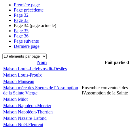
Première page
Page précédente
Page
32
Page
33
Page
34
(page actuelle)
Page
35
Page
36
Page suivante
Dernière page
Nom
Fait partie 
Maison Louis-Lefebvre-dit-Désiles
Maison Louis-Proulx
Maison Manseau
Maison mère des Soeurs de l'Assomption
Ensemble conventuel des
de la Sainte Vierge
l'Assomption de la Sainte
Maison Milot
Maison Napoléon-Mercier
Maison Napoléon-Therrien
Maison Nazaire-Lafond
Maison Noël-Fleurent