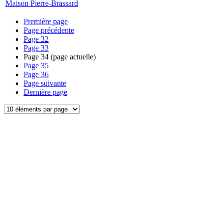
Maison Pierre-Brassard
Première page
Page précédente
Page
32
Page
33
Page
34
(page actuelle)
Page
35
Page
36
Page suivante
Dernière page