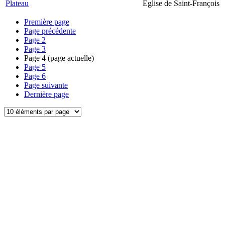
Plateau
Église de Saint-François
Première page
Page précédente
Page
2
Page
3
Page
4
(page actuelle)
Page
5
Page
6
Page suivante
Dernière page