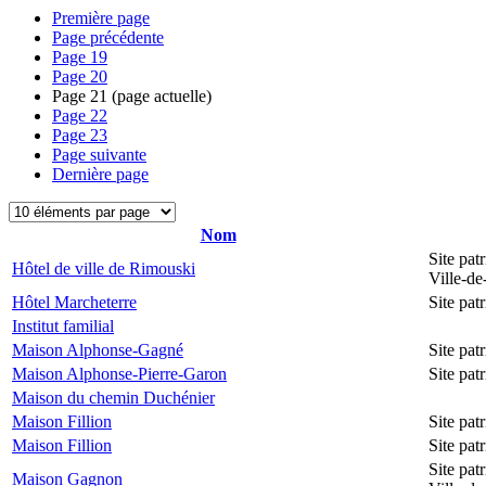
Première page
Page précédente
Page
19
Page
20
Page
21
(page actuelle)
Page
22
Page
23
Page suivante
Dernière page
Nom
Site pat
Hôtel de ville de Rimouski
Ville-d
Hôtel Marcheterre
Site pa
Institut familial
Maison Alphonse-Gagné
Site pa
Maison Alphonse-Pierre-Garon
Site pa
Maison du chemin Duchénier
Maison Fillion
Site pa
Maison Fillion
Site pa
Site pat
Maison Gagnon