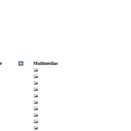
é
Multimédias