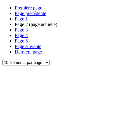
Première page
Page précédente
Page
1
Page
2
(page actuelle)
Page
3
Page
4
Page
5
Page suivante
Dernière page