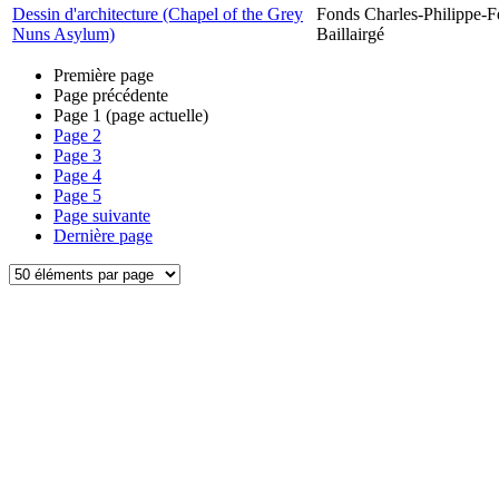
Dessin d'architecture (Chapel of the Grey
Fonds Charles-Philippe-F
Nuns Asylum)
Baillairgé
Première page
Page précédente
Page
1
(page actuelle)
Page
2
Page
3
Page
4
Page
5
Page suivante
Dernière page