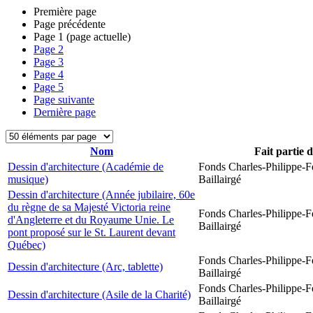
Première page
Page précédente
Page
1
(page actuelle)
Page
2
Page
3
Page
4
Page
5
Page suivante
Dernière page
Nom
Fait partie 
Dessin d'architecture (Académie de
Fonds Charles-Philippe-F
musique)
Baillairgé
Dessin d'architecture (Année jubilaire, 60e
du règne de sa Majesté Victoria reine
Fonds Charles-Philippe-F
d'Angleterre et du Royaume Unie. Le
Baillairgé
pont proposé sur le St. Laurent devant
Québec)
Fonds Charles-Philippe-F
Dessin d'architecture (Arc, tablette)
Baillairgé
Fonds Charles-Philippe-F
Dessin d'architecture (Asile de la Charité)
Baillairgé