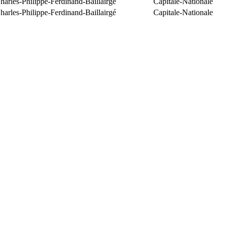
arles-Philippe-Ferdinand-Baillairgé
Capitale-Nationale
arles-Philippe-Ferdinand-Baillairgé
Capitale-Nationale