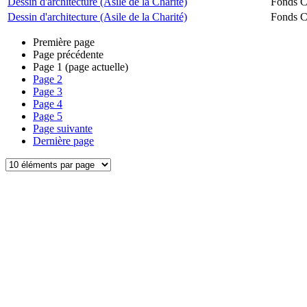
Dessin d'architecture (Asile de la Charité)
Fonds Ch
Dessin d'architecture (Asile de la Charité)
Fonds Ch
Première page
Page précédente
Page
1
(page actuelle)
Page
2
Page
3
Page
4
Page
5
Page suivante
Dernière page