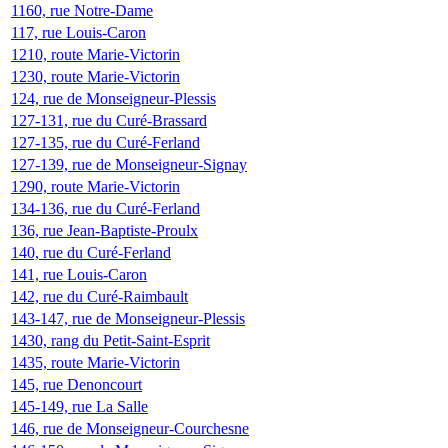
1160, rue Notre-Dame
117, rue Louis-Caron
1210, route Marie-Victorin
1230, route Marie-Victorin
124, rue de Monseigneur-Plessis
127-131, rue du Curé-Brassard
127-135, rue du Curé-Ferland
127-139, rue de Monseigneur-Signay
1290, route Marie-Victorin
134-136, rue du Curé-Ferland
136, rue Jean-Baptiste-Proulx
140, rue du Curé-Ferland
141, rue Louis-Caron
142, rue du Curé-Raimbault
143-147, rue de Monseigneur-Plessis
1430, rang du Petit-Saint-Esprit
1435, route Marie-Victorin
145, rue Denoncourt
145-149, rue La Salle
146, rue de Monseigneur-Courchesne