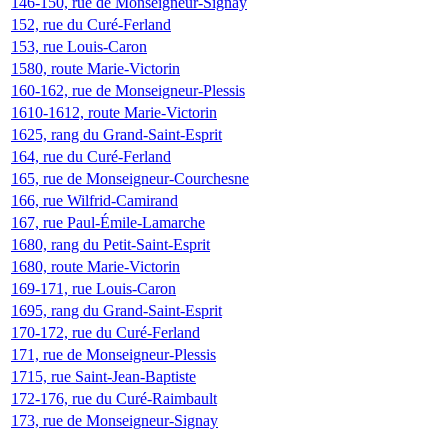
146-150, rue de Monseigneur-Signay
152, rue du Curé-Ferland
153, rue Louis-Caron
1580, route Marie-Victorin
160-162, rue de Monseigneur-Plessis
1610-1612, route Marie-Victorin
1625, rang du Grand-Saint-Esprit
164, rue du Curé-Ferland
165, rue de Monseigneur-Courchesne
166, rue Wilfrid-Camirand
167, rue Paul-Émile-Lamarche
1680, rang du Petit-Saint-Esprit
1680, route Marie-Victorin
169-171, rue Louis-Caron
1695, rang du Grand-Saint-Esprit
170-172, rue du Curé-Ferland
171, rue de Monseigneur-Plessis
1715, rue Saint-Jean-Baptiste
172-176, rue du Curé-Raimbault
173, rue de Monseigneur-Signay