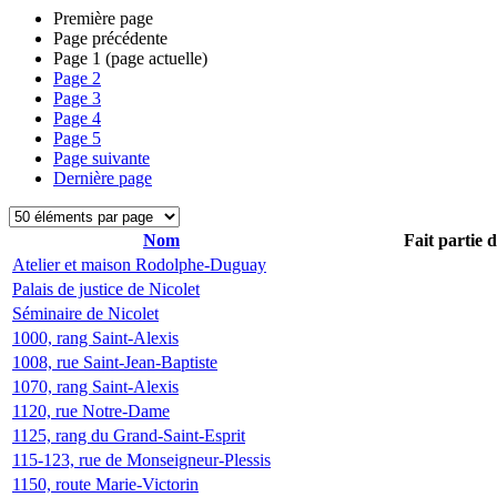
Première page
Page précédente
Page
1
(page actuelle)
Page
2
Page
3
Page
4
Page
5
Page suivante
Dernière page
Nom
Fait partie 
Atelier et maison Rodolphe-Duguay
Palais de justice de Nicolet
Séminaire de Nicolet
1000, rang Saint-Alexis
1008, rue Saint-Jean-Baptiste
1070, rang Saint-Alexis
1120, rue Notre-Dame
1125, rang du Grand-Saint-Esprit
115-123, rue de Monseigneur-Plessis
1150, route Marie-Victorin