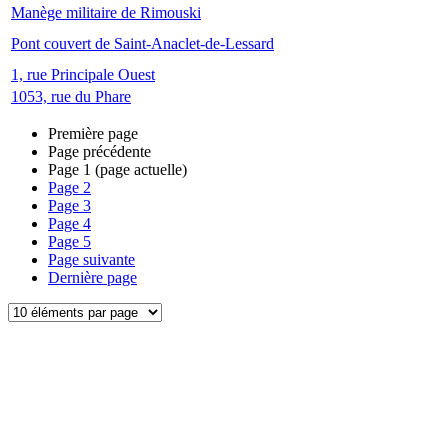
Manège militaire de Rimouski
Pont couvert de Saint-Anaclet-de-Lessard
1, rue Principale Ouest
1053, rue du Phare
Première page
Page précédente
Page
1
(page actuelle)
Page
2
Page
3
Page
4
Page
5
Page suivante
Dernière page