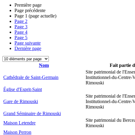
Première page
Page précédente
Page
1
(page actuelle)
Page
2
Page
3
Page
4
Page
5
Page suivante
Dernière page
Nom
Fait partie 
Site patrimonial de l'Ens
Cathédrale de Saint-Germain
Institutionnel-du-Centre-V
Rimouski
Église d'Esprit-Saint
Site patrimonial de l'Ens
Gare de Rimouski
Institutionnel-du-Centre-V
Rimouski
Grand Séminaire de Rimouski
Site patrimonial du Berce
Maison Letendre
Rimouski
Maison Perron