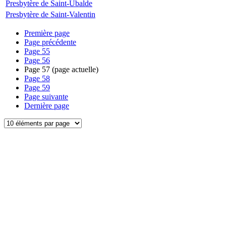
Presbytère de Saint-Ubalde
Presbytère de Saint-Valentin
Première page
Page précédente
Page
55
Page
56
Page
57
(page actuelle)
Page
58
Page
59
Page suivante
Dernière page