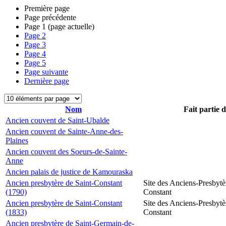
Première page
Page précédente
Page
1
(page actuelle)
Page
2
Page
3
Page
4
Page
5
Page suivante
Dernière page
Nom
Fait partie 
Ancien couvent de Saint-Ubalde
Ancien couvent de Sainte-Anne-des-
Plaines
Ancien couvent des Soeurs-de-Sainte-
Anne
Ancien palais de justice de Kamouraska
Ancien presbytère de Saint-Constant
Site des Anciens-Presbytè
(1790)
Constant
Ancien presbytère de Saint-Constant
Site des Anciens-Presbytè
(1833)
Constant
Ancien presbytère de Saint-Germain-de-