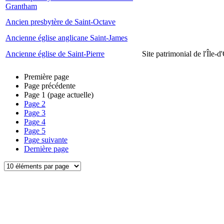
Grantham
Ancien presbytère de Saint-Octave
Ancienne église anglicane Saint-James
Ancienne église de Saint-Pierre
Site patrimonial de l'Île-d
Première page
Page précédente
Page
1
(page actuelle)
Page
2
Page
3
Page
4
Page
5
Page suivante
Dernière page