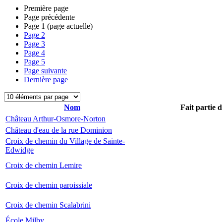
Première page
Page précédente
Page
1
(page actuelle)
Page
2
Page
3
Page
4
Page
5
Page suivante
Dernière page
Nom
Fait partie 
Château Arthur-Osmore-Norton
Château d'eau de la rue Dominion
Croix de chemin du Village de Sainte-
Edwidge
Croix de chemin Lemire
Croix de chemin paroissiale
Croix de chemin Scalabrini
École Milby