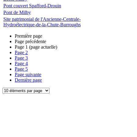
Pont couvert Spafford-Drouin
Pont de Milby
Site patrimonial de l'Ancienne-Centrale-
Hydroélectrique-de-la-Chute-Burroughs
Première page
Page précédente
Page
1
(page actuelle)
Page
2
Page
3
Page
4
Page
5
Page suivante
Dernière page