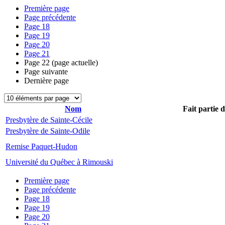
Première page
Page précédente
Page
18
Page
19
Page
20
Page
21
Page
22
(page actuelle)
Page suivante
Dernière page
Nom
Fait partie 
Presbytère de Sainte-Cécile
Presbytère de Sainte-Odile
Remise Paquet-Hudon
Université du Québec à Rimouski
Première page
Page précédente
Page
18
Page
19
Page
20