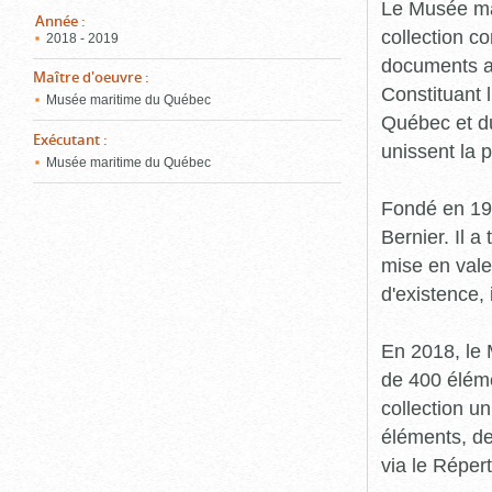
pou
Le Musée ma
ferm
Année
:
collection c
2018 - 2019
documents an
Maître d'oeuvre
:
Constituant 
Musée maritime du Québec
Québec et du
Exécutant
:
unissent la 
Musée maritime du Québec
Fondé en 19
Bernier. Il a
mise en vale
d'existence,
En 2018, le
de 400 éléme
collection u
éléments, de
via le Réper