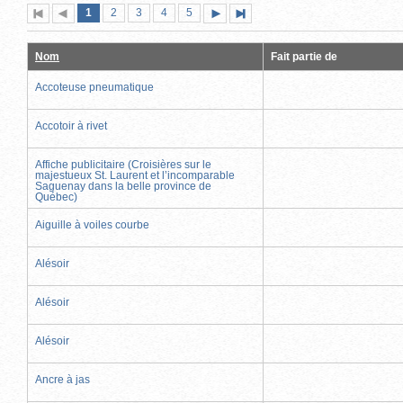
Page
(page
Page
Page
Page
Page
1
Première
2
Page
3
4
5
Page
Dernière
actuelle)
page
précédente
suivante
page
Nom
Fait partie de
Accoteuse pneumatique
Accotoir à rivet
Affiche publicitaire (Croisières sur le
majestueux St. Laurent et l’incomparable
Saguenay dans la belle province de
Québec)
Aiguille à voiles courbe
Alésoir
Alésoir
Alésoir
Ancre à jas