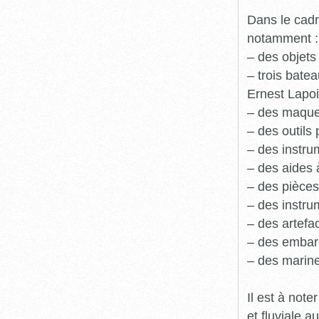
Dans le cadr
notamment :
– des objets
– trois batea
Ernest Lapoi
– des maque
– des outils 
– des instru
– des aides 
– des pièces
– des instru
– des artefa
– des embarc
– des marine
Il est à not
et fluviale 