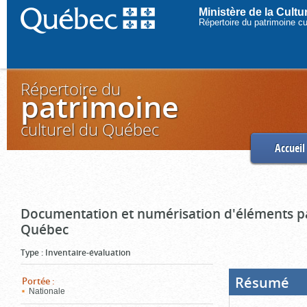
Ministère de la Cult
Répertoire du patrimoine c
Répertoire du
patrimoine
culturel du Québec
Accueil
Documentation et numérisation d'éléments pa
Québec
Type
:
Inventaire-évaluation
Résumé
(Boi
Portée
:
ouve
Nationale
cliq