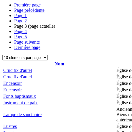
Première page
Page précédente
Page
1
Page
2
Page
3
(page actuelle)
Page
4
Page
5
Page suivante
Dernière page
Nom
Crucifix d'autel
Église d
Crucifix d'autel
Église d
Encensoir
Église d
Encensoir
Église d
Fonts baptismaux
Église d
Instrument de paix
Église d
Ancienne
Lampe de sanctuaire
Biens mo
antérieu
Lustres
Église d