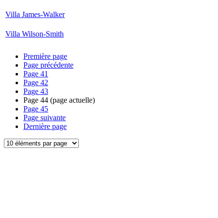
Villa James-Walker
Villa Wilson-Smith
Première page
Page précédente
Page
41
Page
42
Page
43
Page
44
(page actuelle)
Page
45
Page suivante
Dernière page