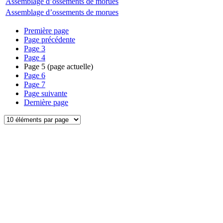
Assemblage d’ossements de morues
Assemblage d’ossements de morues
Première page
Page précédente
Page
3
Page
4
Page
5
(page actuelle)
Page
6
Page
7
Page suivante
Dernière page