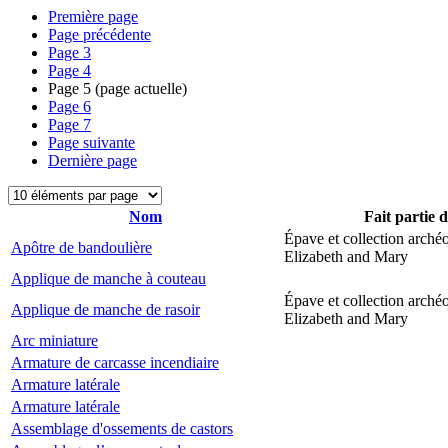
Première page
Page précédente
Page
3
Page
4
Page
5
(page actuelle)
Page
6
Page
7
Page suivante
Dernière page
Nom
Fait partie 
Épave et collection arché
Apôtre de bandoulière
Elizabeth and Mary
Applique de manche à couteau
Épave et collection arché
Applique de manche de rasoir
Elizabeth and Mary
Arc miniature
Armature de carcasse incendiaire
Armature latérale
Armature latérale
Assemblage d'ossements de castors