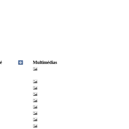
é
Multimédias