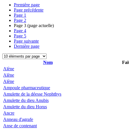
Première page
Page précédente
Page
1
Page
2
Page
3
(page actuelle)
Page
4
Page
5
Page suivante
Dernière page
Nom
Fai
Alène
Alène
Alène
Ampoule pharmaceutique
Amulette de la déesse Nephthys
Amulette du dieu Anubis
Amulette du dieu Horus
Ancre
Anneau d'agrafe
Anse de contenant