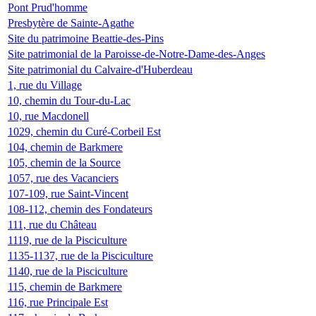
Pont Prud'homme
Presbytère de Sainte-Agathe
Site du patrimoine Beattie-des-Pins
Site patrimonial de la Paroisse-de-Notre-Dame-des-Anges
Site patrimonial du Calvaire-d'Huberdeau
1, rue du Village
10, chemin du Tour-du-Lac
10, rue Macdonell
1029, chemin du Curé-Corbeil Est
104, chemin de Barkmere
105, chemin de la Source
1057, rue des Vacanciers
107-109, rue Saint-Vincent
108-112, chemin des Fondateurs
111, rue du Château
1119, rue de la Pisciculture
1135-1137, rue de la Pisciculture
1140, rue de la Pisciculture
115, chemin de Barkmere
116, rue Principale Est