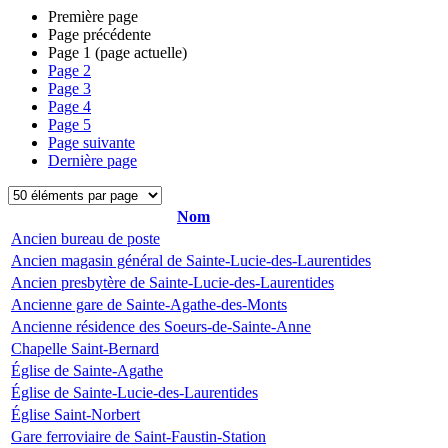
Première page
Page précédente
Page
1
(page actuelle)
Page
2
Page
3
Page
4
Page
5
Page suivante
Dernière page
Nom
Ancien bureau de poste
Ancien magasin général de Sainte-Lucie-des-Laurentides
Ancien presbytère de Sainte-Lucie-des-Laurentides
Ancienne gare de Sainte-Agathe-des-Monts
Ancienne résidence des Soeurs-de-Sainte-Anne
Chapelle Saint-Bernard
Église de Sainte-Agathe
Église de Sainte-Lucie-des-Laurentides
Église Saint-Norbert
Gare ferroviaire de Saint-Faustin-Station