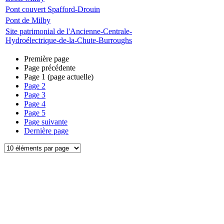
Pont couvert Spafford-Drouin
Pont de Milby
Site patrimonial de l'Ancienne-Centrale-
Hydroélectrique-de-la-Chute-Burroughs
Première page
Page précédente
Page
1
(page actuelle)
Page
2
Page
3
Page
4
Page
5
Page suivante
Dernière page