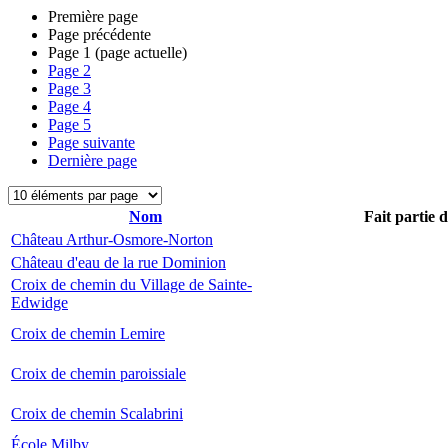
Première page
Page précédente
Page
1
(page actuelle)
Page
2
Page
3
Page
4
Page
5
Page suivante
Dernière page
Nom
Fait partie 
Château Arthur-Osmore-Norton
Château d'eau de la rue Dominion
Croix de chemin du Village de Sainte-
Edwidge
Croix de chemin Lemire
Croix de chemin paroissiale
Croix de chemin Scalabrini
École Milby