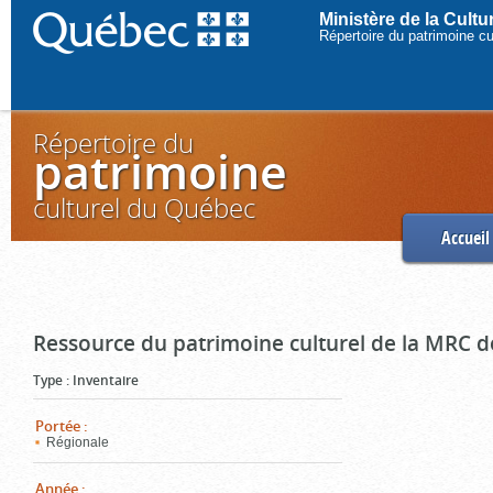
Ministère de la Cult
Répertoire du patrimoine c
Répertoire du
patrimoine
culturel du Québec
Accueil
Ressource du patrimoine culturel de la MRC d
Type
:
Inventaire
Portée
:
Régionale
Année
: