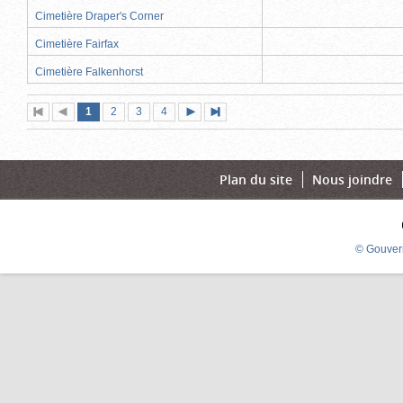
Cimetière Draper's Corner
Cimetière Fairfax
Cimetière Falkenhorst
Page
(page
Page
Page
Page
1
Première
2
Page
3
4
Page
Dernière
actuelle)
page
précédente
suivante
page
Plan du site
Nous joindre
© Gouver