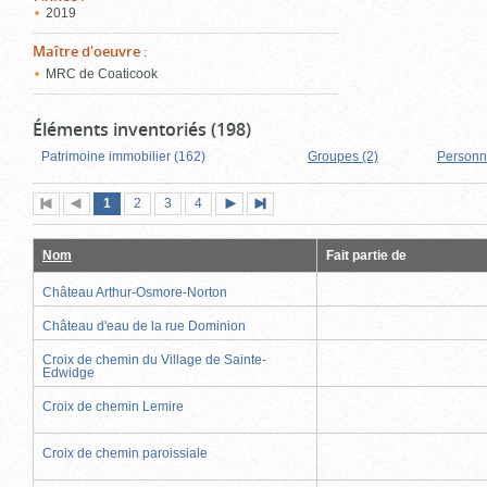
2019
Maître d'oeuvre
:
MRC de Coaticook
Éléments inventoriés (198)
Patrimoine immobilier (162)
Groupes (2)
Personn
Page
(page
Page
Page
Page
1
Première
2
Page
3
4
Page
Dernière
actuelle)
page
précédente
suivante
page
Nom
Fait partie de
Château Arthur-Osmore-Norton
Château d'eau de la rue Dominion
Croix de chemin du Village de Sainte-
Edwidge
Croix de chemin Lemire
Croix de chemin paroissiale