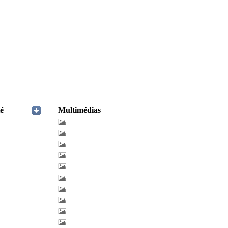
é
Multimédias