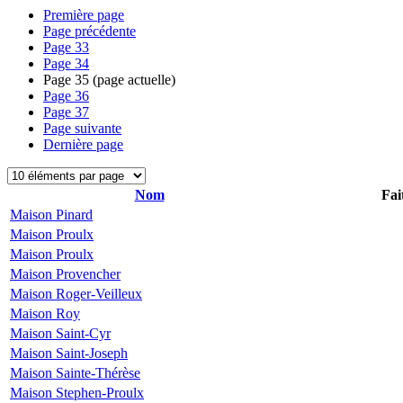
Première page
Page précédente
Page
33
Page
34
Page
35
(page actuelle)
Page
36
Page
37
Page suivante
Dernière page
Nom
Fai
Maison Pinard
Maison Proulx
Maison Proulx
Maison Provencher
Maison Roger-Veilleux
Maison Roy
Maison Saint-Cyr
Maison Saint-Joseph
Maison Sainte-Thérèse
Maison Stephen-Proulx