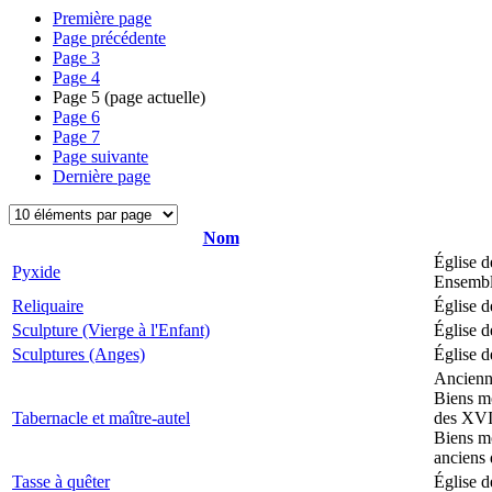
Première page
Page précédente
Page
3
Page
4
Page
5
(page actuelle)
Page
6
Page
7
Page suivante
Dernière page
Nom
Église d
Pyxide
Ensemble
Reliquaire
Église d
Sculpture (Vierge à l'Enfant)
Église d
Sculptures (Anges)
Église d
Ancienne
Biens mo
Tabernacle et maître-autel
des XVII
Biens mo
anciens 
Tasse à quêter
Église d