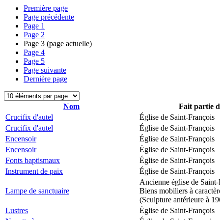
Première page
Page précédente
Page
1
Page
2
Page
3
(page actuelle)
Page
4
Page
5
Page suivante
Dernière page
Nom
Fait partie 
Crucifix d'autel
Église de Saint-François
Crucifix d'autel
Église de Saint-François
Encensoir
Église de Saint-François
Encensoir
Église de Saint-François
Fonts baptismaux
Église de Saint-François
Instrument de paix
Église de Saint-François
Ancienne église de Saint-
Lampe de sanctuaire
Biens mobiliers à caractèr
(Sculpture antérieure à 1
Lustres
Église de Saint-François