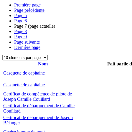
Première page
Page précédente
Page
5
Page
6
Page
7
(page actuelle)
Page
8
Page
9
Page suivante
Dernière page
Nom
Fait partie 
Casquette de capitaine
Casquette de capitaine
Certificat de compétence de pilote de
Joseph Camille Couillard
Certificat de débarquement de Camille
Couillard
Certificat de débarquement de Joseph
Bélanger
Chaise longue de pont