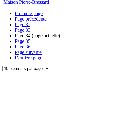
Maison Pierre-Brassard
Première page
Page précédente
Page
32
Page
33
Page
34
(page actuelle)
Page
35
Page
36
Page suivante
Dernière page