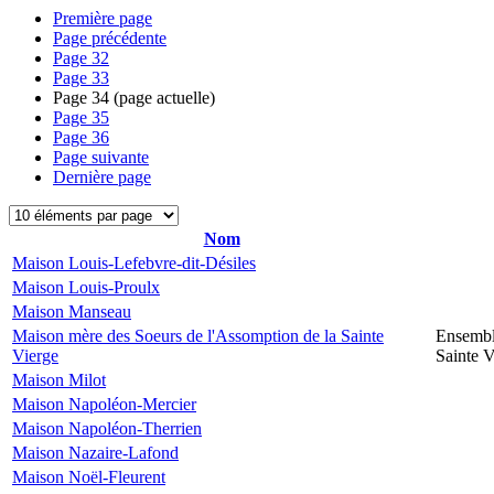
Première page
Page précédente
Page
32
Page
33
Page
34
(page actuelle)
Page
35
Page
36
Page suivante
Dernière page
Nom
Maison Louis-Lefebvre-dit-Désiles
Maison Louis-Proulx
Maison Manseau
Maison mère des Soeurs de l'Assomption de la Sainte
Ensembl
Vierge
Sainte V
Maison Milot
Maison Napoléon-Mercier
Maison Napoléon-Therrien
Maison Nazaire-Lafond
Maison Noël-Fleurent