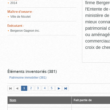
firme Berger
2014
l'Entente de 
Maître d'oeuvre
:
ministère de
Ville de Nicolet
mieux connaît
Exécutant
:
patrimonial d
Bergeron Gagnon inc.
ou aménagés 
commerciaux, 
croix de che
Éléments inventoriés (381)
Patrimoine immobilier (381)
Page
(page
Page
Page
Page
Page
1
Première
2
Page
3
4
5
Page
Dernière
actuelle)
page
précédente
suivante
page
Nom
Fait partie de