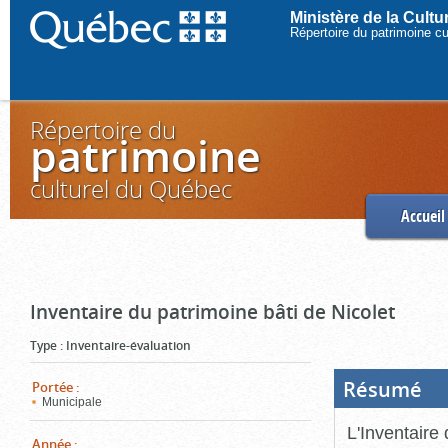
Ministère de la Cult
Répertoire du patrimoine c
Répertoire du
patrimoine
culturel du Québec
Accueil
Inventaire du patrimoine bâti de Nicolet
Type
:
Inventaire-évaluation
Résumé
(Boi
Portée
:
ouve
Municipale
cliq
pou
L'Inventaire 
ferm
Année
: