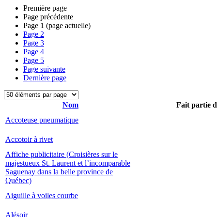
Première page
Page précédente
Page
1
(page actuelle)
Page
2
Page
3
Page
4
Page
5
Page suivante
Dernière page
Nom
Fait partie 
Accoteuse pneumatique
Accotoir à rivet
Affiche publicitaire (Croisières sur le
majestueux St. Laurent et l’incomparable
Saguenay dans la belle province de
Québec)
Aiguille à voiles courbe
Alésoir