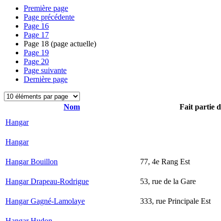
Première page
Page précédente
Page
16
Page
17
Page
18
(page actuelle)
Page
19
Page
20
Page suivante
Dernière page
Nom
Fait partie 
Hangar
Hangar
Hangar Bouillon
77, 4e Rang Est
Hangar Drapeau-Rodrigue
53, rue de la Gare
Hangar Gagné-Lamolaye
333, rue Principale Est
Hangar Hudon