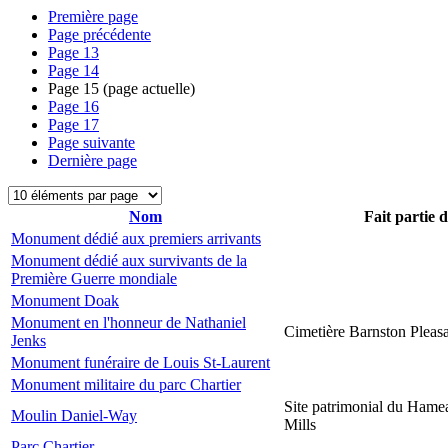
Première page
Page précédente
Page
13
Page
14
Page
15
(page actuelle)
Page
16
Page
17
Page suivante
Dernière page
Nom
Fait partie 
Monument dédié aux premiers arrivants
Monument dédié aux survivants de la
Première Guerre mondiale
Monument Doak
Monument en l'honneur de Nathaniel
Cimetière Barnston Pleas
Jenks
Monument funéraire de Louis St-Laurent
Monument militaire du parc Chartier
Site patrimonial du Hame
Moulin Daniel-Way
Mills
Parc Chartier