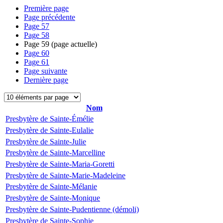
Première page
Page précédente
Page
57
Page
58
Page
59
(page actuelle)
Page
60
Page
61
Page suivante
Dernière page
Nom
Presbytère de Sainte-Émélie
Presbytère de Sainte-Eulalie
Presbytère de Sainte-Julie
Presbytère de Sainte-Marcelline
Presbytère de Sainte-Maria-Goretti
Presbytère de Sainte-Marie-Madeleine
Presbytère de Sainte-Mélanie
Presbytère de Sainte-Monique
Presbytère de Sainte-Pudentienne (démoli)
Presbytère de Sainte-Sophie