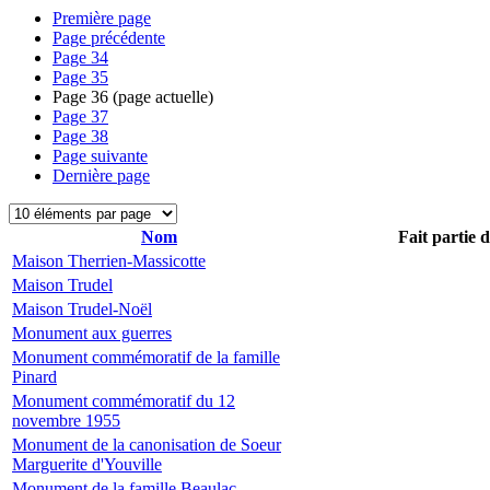
Première page
Page précédente
Page
34
Page
35
Page
36
(page actuelle)
Page
37
Page
38
Page suivante
Dernière page
Nom
Fait partie 
Maison Therrien-Massicotte
Maison Trudel
Maison Trudel-Noël
Monument aux guerres
Monument commémoratif de la famille
Pinard
Monument commémoratif du 12
novembre 1955
Monument de la canonisation de Soeur
Marguerite d'Youville
Monument de la famille Beaulac