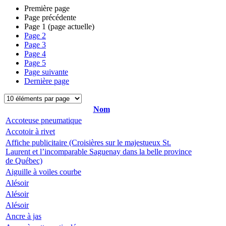
Première page
Page précédente
Page
1
(page actuelle)
Page
2
Page
3
Page
4
Page
5
Page suivante
Dernière page
Nom
Accoteuse pneumatique
Accotoir à rivet
Affiche publicitaire (Croisières sur le majestueux St.
Laurent et l’incomparable Saguenay dans la belle province
de Québec)
Aiguille à voiles courbe
Alésoir
Alésoir
Alésoir
Ancre à jas