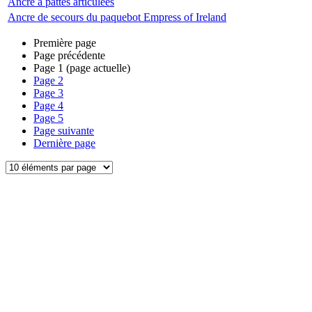
Ancre à pattes articulées
Ancre de secours du paquebot Empress of Ireland
Première page
Page précédente
Page
1
(page actuelle)
Page
2
Page
3
Page
4
Page
5
Page suivante
Dernière page