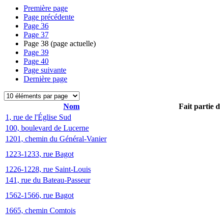
Première page
Page précédente
Page
36
Page
37
Page
38
(page actuelle)
Page
39
Page
40
Page suivante
Dernière page
Nom
Fait partie 
1, rue de l'Église Sud
100, boulevard de Lucerne
1201, chemin du Général-Vanier
1223-1233, rue Bagot
1226-1228, rue Saint-Louis
141, rue du Bateau-Passeur
1562-1566, rue Bagot
1665, chemin Comtois