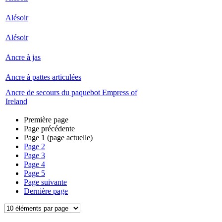
Alésoir
Alésoir
Ancre à jas
Ancre à pattes articulées
Ancre de secours du paquebot Empress of
Ireland
Première page
Page précédente
Page
1
(page actuelle)
Page
2
Page
3
Page
4
Page
5
Page suivante
Dernière page