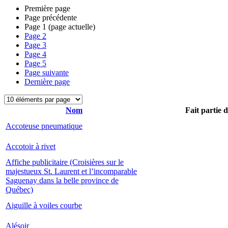
Première page
Page précédente
Page
1
(page actuelle)
Page
2
Page
3
Page
4
Page
5
Page suivante
Dernière page
Nom
Fait partie 
Accoteuse pneumatique
Accotoir à rivet
Affiche publicitaire (Croisières sur le
majestueux St. Laurent et l’incomparable
Saguenay dans la belle province de
Québec)
Aiguille à voiles courbe
Alésoir