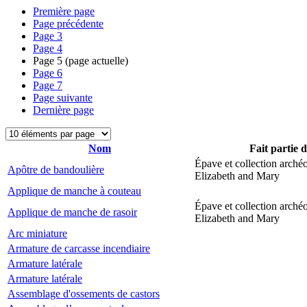
Première page
Page précédente
Page
3
Page
4
Page
5
(page actuelle)
Page
6
Page
7
Page suivante
Dernière page
Nom
Fait partie 
Épave et collection arché
Apôtre de bandoulière
Elizabeth and Mary
Applique de manche à couteau
Épave et collection arché
Applique de manche de rasoir
Elizabeth and Mary
Arc miniature
Armature de carcasse incendiaire
Armature latérale
Armature latérale
Assemblage d'ossements de castors