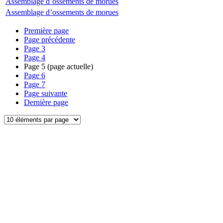
Assemblage d’ossements de morues
Assemblage d’ossements de morues
Première page
Page précédente
Page
3
Page
4
Page
5
(page actuelle)
Page
6
Page
7
Page suivante
Dernière page