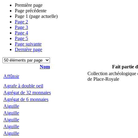
Première page
Page précédente
Page
1
(page actuelle)
Page
2
Page
3
Page
4
Page
5
Page suivante
Dernière page
Nom
Fait partie 
Collection archéologique 
Affûtoir
de Place-Royale
Agrafe à double oeil
Agrégat de 32 monnaies
Agrégat de 6 monnaies
Aiguille
Aiguille
Aiguille
Aiguille
Aiguille