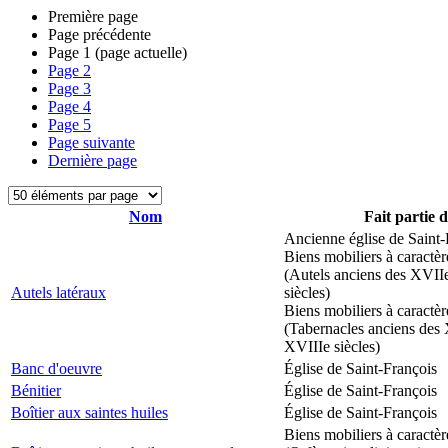
Première page
Page précédente
Page
1
(page actuelle)
Page
2
Page
3
Page
4
Page
5
Page suivante
Dernière page
Nom
Fait partie 
Ancienne église de Saint-
Biens mobiliers à caractèr
(Autels anciens des XVII
Autels latéraux
siècles)
Biens mobiliers à caractèr
(Tabernacles anciens des 
XVIIIe siècles)
Banc d'oeuvre
Église de Saint-François
Bénitier
Église de Saint-François
Boîtier aux saintes huiles
Église de Saint-François
Biens mobiliers à caractèr