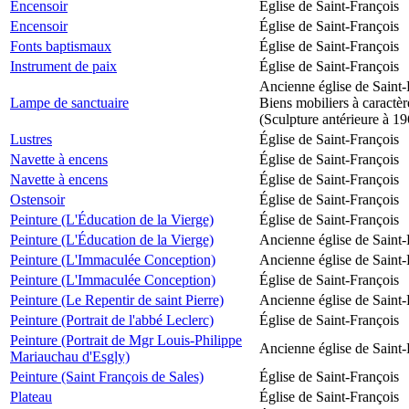
Encensoir
Église de Saint-François
Encensoir
Église de Saint-François
Fonts baptismaux
Église de Saint-François
Instrument de paix
Église de Saint-François
Ancienne église de Saint-
Lampe de sanctuaire
Biens mobiliers à caractèr
(Sculpture antérieure à 1
Lustres
Église de Saint-François
Navette à encens
Église de Saint-François
Navette à encens
Église de Saint-François
Ostensoir
Église de Saint-François
Peinture (L'Éducation de la Vierge)
Église de Saint-François
Peinture (L'Éducation de la Vierge)
Ancienne église de Saint-
Peinture (L'Immaculée Conception)
Ancienne église de Saint-
Peinture (L'Immaculée Conception)
Église de Saint-François
Peinture (Le Repentir de saint Pierre)
Ancienne église de Saint-
Peinture (Portrait de l'abbé Leclerc)
Église de Saint-François
Peinture (Portrait de Mgr Louis-Philippe
Ancienne église de Saint-
Mariauchau d'Esgly)
Peinture (Saint François de Sales)
Église de Saint-François
Plateau
Église de Saint-François