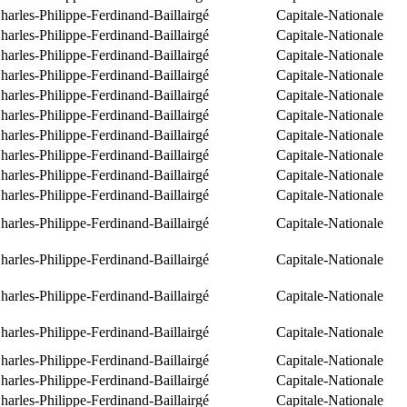
arles-Philippe-Ferdinand-Baillairgé
Capitale-Nationale
arles-Philippe-Ferdinand-Baillairgé
Capitale-Nationale
arles-Philippe-Ferdinand-Baillairgé
Capitale-Nationale
arles-Philippe-Ferdinand-Baillairgé
Capitale-Nationale
arles-Philippe-Ferdinand-Baillairgé
Capitale-Nationale
arles-Philippe-Ferdinand-Baillairgé
Capitale-Nationale
arles-Philippe-Ferdinand-Baillairgé
Capitale-Nationale
arles-Philippe-Ferdinand-Baillairgé
Capitale-Nationale
arles-Philippe-Ferdinand-Baillairgé
Capitale-Nationale
arles-Philippe-Ferdinand-Baillairgé
Capitale-Nationale
arles-Philippe-Ferdinand-Baillairgé
Capitale-Nationale
arles-Philippe-Ferdinand-Baillairgé
Capitale-Nationale
arles-Philippe-Ferdinand-Baillairgé
Capitale-Nationale
arles-Philippe-Ferdinand-Baillairgé
Capitale-Nationale
arles-Philippe-Ferdinand-Baillairgé
Capitale-Nationale
arles-Philippe-Ferdinand-Baillairgé
Capitale-Nationale
arles-Philippe-Ferdinand-Baillairgé
Capitale-Nationale