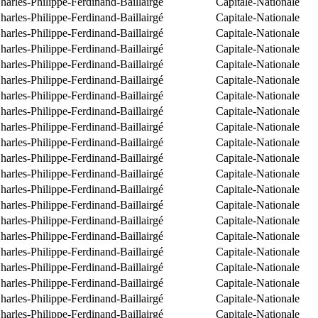
arles-Philippe-Ferdinand-Baillairgé
Capitale-Nationale
arles-Philippe-Ferdinand-Baillairgé
Capitale-Nationale
arles-Philippe-Ferdinand-Baillairgé
Capitale-Nationale
arles-Philippe-Ferdinand-Baillairgé
Capitale-Nationale
arles-Philippe-Ferdinand-Baillairgé
Capitale-Nationale
arles-Philippe-Ferdinand-Baillairgé
Capitale-Nationale
arles-Philippe-Ferdinand-Baillairgé
Capitale-Nationale
arles-Philippe-Ferdinand-Baillairgé
Capitale-Nationale
arles-Philippe-Ferdinand-Baillairgé
Capitale-Nationale
arles-Philippe-Ferdinand-Baillairgé
Capitale-Nationale
arles-Philippe-Ferdinand-Baillairgé
Capitale-Nationale
arles-Philippe-Ferdinand-Baillairgé
Capitale-Nationale
arles-Philippe-Ferdinand-Baillairgé
Capitale-Nationale
arles-Philippe-Ferdinand-Baillairgé
Capitale-Nationale
arles-Philippe-Ferdinand-Baillairgé
Capitale-Nationale
arles-Philippe-Ferdinand-Baillairgé
Capitale-Nationale
arles-Philippe-Ferdinand-Baillairgé
Capitale-Nationale
arles-Philippe-Ferdinand-Baillairgé
Capitale-Nationale
arles-Philippe-Ferdinand-Baillairgé
Capitale-Nationale
arles-Philippe-Ferdinand-Baillairgé
Capitale-Nationale
arles-Philippe-Ferdinand-Baillairgé
Capitale-Nationale