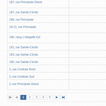
187, rue Principale Ouest
187, rue Sainte-Cécile
188, rue Principale
19-21, rue Principale
190, rang 1 Neigette Est
191, rue Sainte-Cécile
193, rue Sainte-Cécile
195, rue Sainte-Cécile
2, rue Centrale Nord
2, rue Centrale Sud
2, rue Principale Ouest
Page
(page
Page
Page
Page
Page
1
Première
2
Page
3
4
5
Page
Dernière
actuelle)
page
précédente
suivante
page