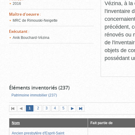
Vézina, à l
2016
l'inventaire
Maître d'oeuvre
:
concernaient
MRC de Rimouski-Neigette
précédent, c
Exécutant
:
rénovés ou m
Anik Bouchard-Vézina
de l'inventa
objets de co
possédant un
Éléments inventoriés (237)
Patrimoine immobilier (237)
Page
(page
Page
Page
Page
Page
1
Première
2
Page
3
4
5
Page
Dernière
actuelle)
page
précédente
suivante
page
Nom
Fait partie de
Ancien presbytère d'Esprit-Saint