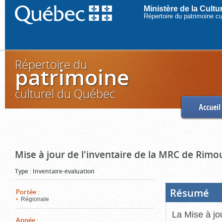
Ministère de la Cult
Répertoire du patrimoine c
Répertoire du
patrimoine
culturel du Québec
Accueil
Mise à jour de l'inventaire de la MRC de Rimo
Type
:
Inventaire-évaluation
Résumé
(Boi
Portée
:
ouve
Régionale
cliq
pou
La Mise à jo
ferm
Année
: